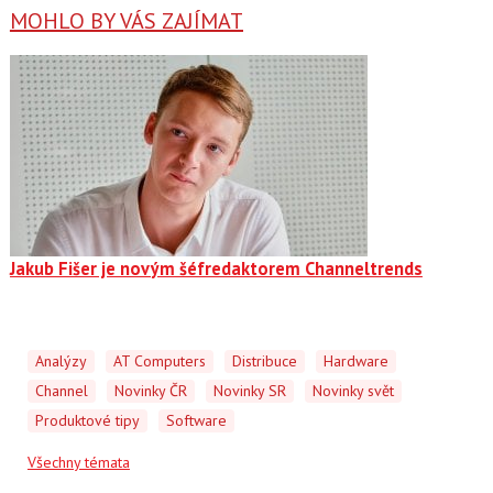
MOHLO BY VÁS ZAJÍMAT
Jakub Fišer je novým šéfredaktorem Channeltrends
Analýzy
AT Computers
Distribuce
Hardware
Channel
Novinky ČR
Novinky SR
Novinky svět
Produktové tipy
Software
Všechny témata