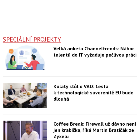
SPECIÁLNÍ PROJEKTY
Velká anketa Channeltrends: Nábor
talentů do IT vyžaduje pečlivou práci
Kulatý stůl o VAD: Cesta
k technologické suverenitě EU bude
dlouhá
Coffee Break: Firewall už dávno není
jen krabička, říká Martin Bratičák ze
Zyxelu