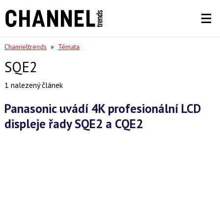
Channeltrends
»
Témata
SQE2
1 nalezený článek
Panasonic uvádí 4K profesionální LCD
displeje řady SQE2 a CQE2