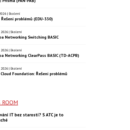
eč Prisma (PAN-PAB)
. 2026 | školení
: Řešení problémů (EDU-330)
9. 2026 | školení
ba Networking Switching BASIC
0. 2026 | školení
ba Networking ClearPass BASIC (TD-ACPB)
9. 2026 | školení
Cloud Foundation: Řešení problémů
S ROOM
vání IT bez starostí? S ATC je to
uché