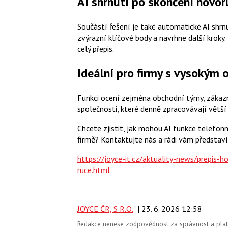
AI shrnutí po skončení hovor
Součástí řešení je také automatické AI shrn
zvýrazní klíčové body a navrhne další kroky.
celý přepis.
Ideální pro firmy s vysoký
Funkci ocení zejména obchodní týmy, zákazn
společnosti, které denně zpracovávají větš
Chcete zjistit, jak mohou AI funkce telefon
firmě? Kontaktujte nás a rádi vám představ
https://joyce-it.cz/aktuality-news/prepis-
ruce.html
JOYCE ČR, S R.O.
| 23. 6. 2026 12:58
Redakce nenese zodpovědnost za správnost a platno