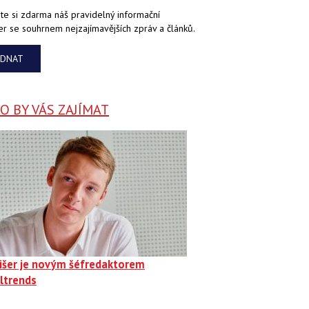
te si zdarma náš pravidelný informační
er se souhrnem nejzajímavějších zpráv a článků.
EDNAT
 BY VÁS ZAJÍMAT
Fišer je novým šéfredaktorem
ltrends