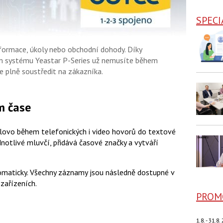
SPECI
nformace, úkoly nebo obchodní dohody. Díky
m systému Yeastar P-Series už nemusíte během
 plně soustředit na zákazníka.
m čase
slovo během telefonických i video hovorů do textové
otlivé mluvčí, přidává časové značky a vytváří
tomaticky. Všechny záznamy jsou následně dostupné v
 zařízeních.
PROM
1.8. - 31.8