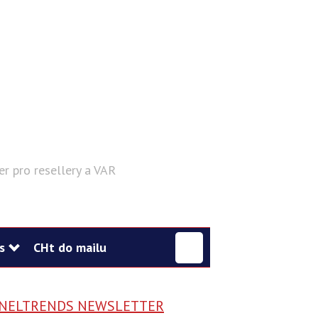
er pro resellery a VAR
Hledat
s
CHt do mailu
NELTRENDS NEWSLETTER