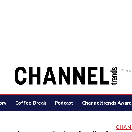
Serv
ory
Coffee Break
Podcast
Channeltrends Award
CHAN