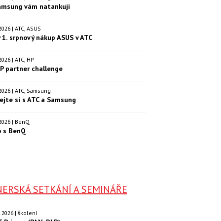
amsung vám natankují
. 2026 | ATC, ASUS
 1. srpnový nákup ASUS v ATC
. 2026 | ATC, HP
P partner challenge
. 2026 | ATC, Samsung
ejte si s ATC a Samsung
. 2026 | BenQ
o s BenQ
ERSKÁ SETKÁNÍ A SEMINÁŘE
9. 2026 | školení