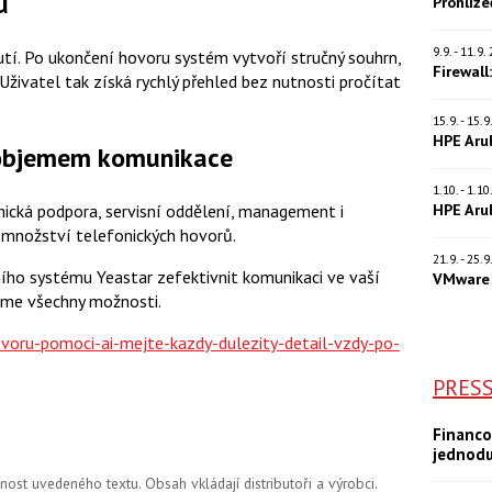
u
Prohlíž
9.9. - 11.9
utí. Po ukončení hovoru systém vytvoří stručný souhrn,
Firewall
 Uživatel tak získá rychlý přehled bez nutnosti pročítat
15.9. - 15.
HPE Aru
m objemem komunikace
1.10. - 1.1
HPE Aru
ická podpora, servisní oddělení, management i
í množství telefonických hovorů.
21.9. - 25.
ního systému Yeastar zefektivnit komunikaci ve vaší
VMware 
íme všechny možnosti.
hovoru-pomoci-ai-mejte-kazdy-dulezity-detail-vzdy-po-
PRES
Financo
jednod
st uvedeného textu. Obsah vkládají distributoři a výrobci.