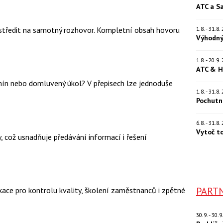
ATC a S
tředit na samotný rozhovor. Kompletní obsah hovoru
1.8. - 31.8
Výhodný
1.8. - 20.9
ATC & H
mín nebo domluvený úkol? V přepisech lze jednoduše
1.8. - 31.8
Pochutn
6.8. - 31.8
Vytoč t
 což usnadňuje předávání informací i řešení
PARTN
kace pro kontrolu kvality, školení zaměstnanců i zpětné
30.9. - 30.