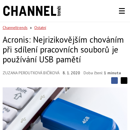
Channeltrends
»
Ostatní
Acronis: Nejrizikovějším chováním
při sdílení pracovních souborů je
používání USB pamětí
ZUZANA PEROUTKOVÁ BIČÍKOVÁ
8. 1. 2020
Doba čtení:
1 minuta
S
S
S
d
d
d
í
í
í
l
l
e
e
l
j
j
t
e
t
e
e
t
n
n
a
a
F
s