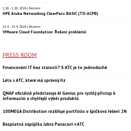
1.10. - 1.10. 2026 | školení
HPE Aruba Networking ClearPass BASIC (TD-ACPB)
21.9. - 25.9. 2026 | školení
VMware Cloud Foundation: Řešení problémů
PRESS ROOM
Financování IT bez starostí? S ATC je to jednoduché
Léto s ATC, které má správný říz
QNAP oficiálně představuje AI Genius pro rychlý přístup k
informacím a chytřejší výběr produktů
100MEGA Distribution rozšiřuje portfolio o špičková řešení 2N
Bezplatná zápůjčka Jabra Panacast v ATC