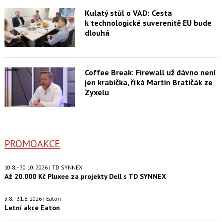
Kulatý stůl o VAD: Cesta
k technologické suverenitě EU bude
dlouhá
Coffee Break: Firewall už dávno není
jen krabička, říká Martin Bratičák ze
Zyxelu
PROMOAKCE
10.8. - 30.10. 2026 | TD SYNNEX
Až 20.000 Kč Pluxee za projekty Dell s TD SYNNEX
3.8. - 31.8. 2026 | Eaton
Letní akce Eaton