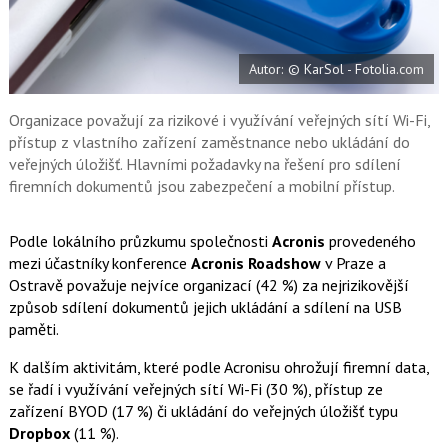
a
í
c
t
e
i
b
X
Autor: © KarSol - Fotolia.com
o
o
k
u
Organizace považují za rizikové i využívání veřejných sítí Wi-Fi,
přístup z vlastního zařízení zaměstnance nebo ukládání do
veřejných úložišť. Hlavními požadavky na řešení pro sdílení
firemních dokumentů jsou zabezpečení a mobilní přístup.
Podle lokálního průzkumu společnosti
Acronis
provedeného
mezi účastníky konference
Acronis Roadshow
v Praze a
Ostravě považuje nejvíce organizací (42 %) za nejrizikovější
způsob sdílení dokumentů jejich ukládání a sdílení na USB
paměti.
K dalším aktivitám, které podle Acronisu ohrožují firemní data,
se řadí i využívání veřejných sítí
Wi-Fi
(30 %), přístup ze
zařízení BYOD (17 %) či ukládání do veřejných úložišť typu
Dropbox
(11 %).