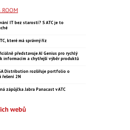
S ROOM
vání IT bez starostí? S ATC je to
uché
TC, které má správný říz
iciálně představuje AI Genius pro rychlý
 k informacím a chytřejší výběr produktů
 Distribution rozšiřuje portfolio o
á řešení 2N
ná zápůjčka Jabra Panacast v ATC
šich webů