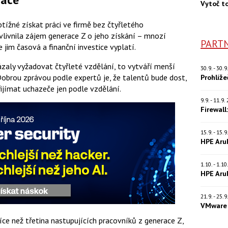
Vytoč t
btížné získat práci ve firmě bez čtyřletého
livnila zájem generace Z o jeho získání – mnozí
PARTN
e jim časová a finanční investice vyplatí.
vázaly vyžadovat čtyřleté vzdělání, to vytváří menší
30.9. - 30.
obrou zprávou podle expertů je, že talentů bude dost,
Prohlíž
ijímat uchazeče jen podle vzdělání.
9.9. - 11.9
Firewall
15.9. - 15.
HPE Aru
1.10. - 1.1
HPE Aru
21.9. - 25.
VMware 
íce než třetina nastupujících pracovníků z generace Z,