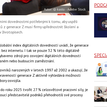
PODC
Autor: © kasto - Adobe Stock
álními dovednostmi potřebnými k tomu, aby uspěli
tů z generace Z musí firmy upřednostnit školení a
v životopisech.
obální index digitálních dovedností uvádí, že generace
t bez internetu. I tak se pouze 32 % této digitálně
SPECI
ybaveno zdroji pro osvojení digitálních dovedností
učasném nebo budoucím zaměstnání.
covníků narozených v letech 1997 až 2002 a ukazují, že
řipraveností generace Z aktivně vyhledává možnosti
bory osvojila.
do roku 2025 tvořit 27 % celosvětové pracovní síly, je
oucí představitelé podniků přehodnotili své procesy