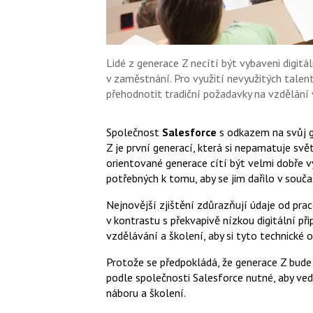
Lidé z generace Z necítí být vybaveni digit
v zaměstnání. Pro využití nevyužitých talen
přehodnotit tradiční požadavky na vzdělání 
Společnost
Salesforce
s odkazem na svůj gl
Z je první generací, která si nepamatuje svě
orientované generace cítí být velmi dobře v
potřebných k tomu, aby se jim dařilo v so
Nejnovější zjištění zdůrazňují údaje od pra
v kontrastu s překvapivě nízkou digitální p
vzdělávání a školení, aby si tyto technické o
Protože se předpokládá, že generace Z bude 
podle společnosti Salesforce nutné, aby ved
náboru a školení.