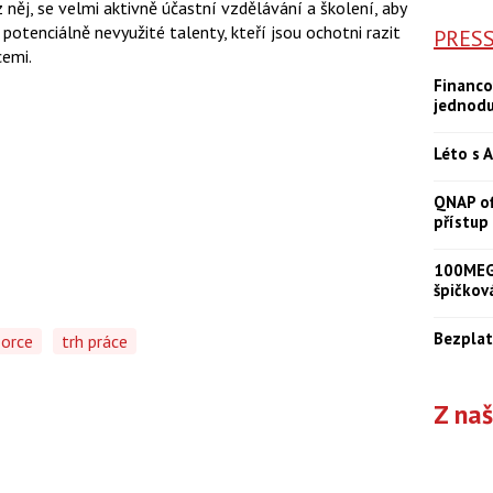
něj, se velmi aktivně účastní vzdělávání a školení, aby
 potenciálně nevyužité talenty, kteří jsou ochotni razit
PRES
cemi.
Financo
jednod
Léto s A
QNAP of
přístup
100MEGA
špičkov
Bezplat
Force
trh práce
Z na