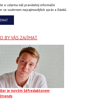
te si zdarma náš pravidelný informační
er se souhrnem nejzajímavějších zpráv a článků.
EDNAT
 BY VÁS ZAJÍMAT
Fišer je novým šéfredaktorem
ltrends