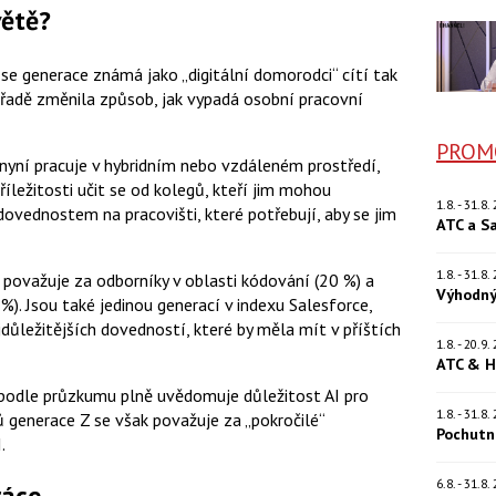
větě?
č se generace známá jako „digitální domorodci“ cítí tak
řadě změnila způsob, jak vypadá osobní pracovní
PROM
nyní pracuje v hybridním nebo vzdáleném prostředí,
ežitosti učit se od kolegů, kteří jim mohou
1.8. - 31.8
dovednostem na pracovišti, které potřebují, aby se jim
ATC a S
1.8. - 31.8
 považuje za odborníky v oblasti kódování (20 %) a
Výhodný
). Jsou také jedinou generací v indexu Salesforce,
důležitějších dovedností, které by měla mít v příštích
1.8. - 20.9
ATC & H
 podle průzkumu plně uvědomuje důležitost AI pro
1.8. - 31.8
 generace Z se však považuje za „pokročilé“
Pochutn
.
6.8. - 31.8
ráce