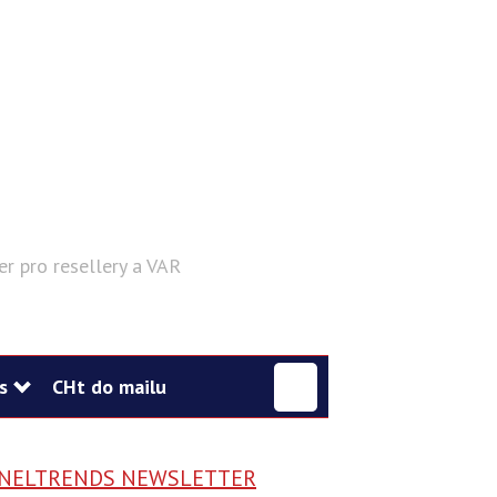
er pro resellery a VAR
Hledat
s
CHt do mailu
NELTRENDS NEWSLETTER