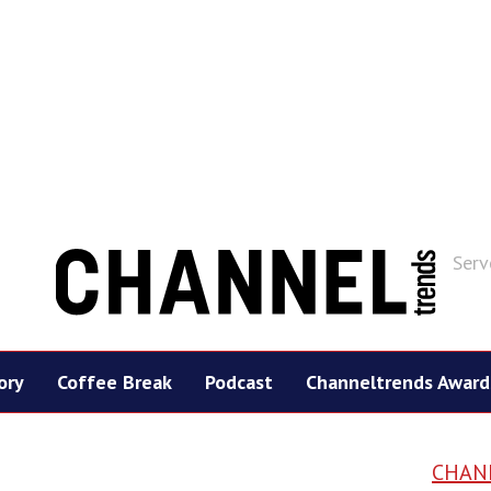
Serv
ory
Coffee Break
Podcast
Channeltrends Award
CHAN