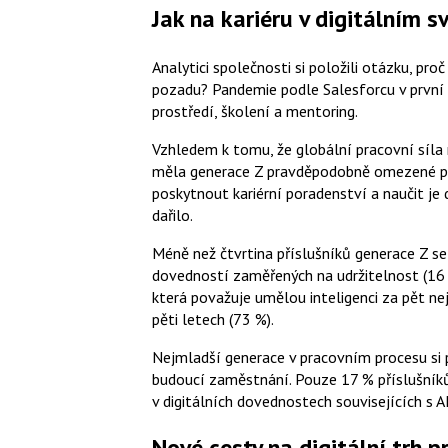
Jak na kariéru v digitálním s
Analytici společnosti si položili otázku, pro
pozadu? Pandemie podle Salesforcu v první 
prostředí, školení a mentoring.
Vzhledem k tomu, že globální pracovní síla 
měla generace Z pravděpodobně omezené příl
poskytnout kariérní poradenství a naučit je 
dařilo.
Méně než čtvrtina příslušníků generace Z se
dovedností zaměřených na udržitelnost (16 %
která považuje umělou inteligenci za pět nej
pěti letech (73 %).
Nejmladší generace v pracovním procesu si
budoucí zaměstnání. Pouze 17 % příslušníků
v digitálních dovednostech souvisejících s AI
Nové cesty na digitální trh p