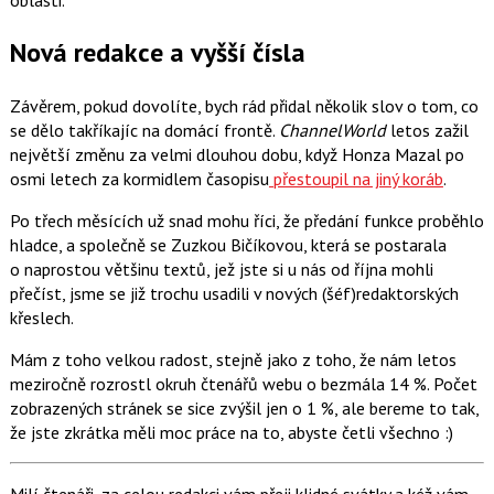
oblasti.
Nová redakce a vyšší čísla
Závěrem, pokud dovolíte, bych rád přidal několik slov o tom, co
se dělo takříkajíc na domácí frontě.
ChannelWorld
letos zažil
největší změnu za velmi dlouhou dobu, když Honza Mazal po
osmi letech za kormidlem časopisu
přestoupil na jiný koráb
.
Po třech měsících už snad mohu říci, že předání funkce proběhlo
hladce, a společně se Zuzkou Bičíkovou, která se postarala
o naprostou většinu textů, jež jste si u nás od října mohli
přečíst, jsme se již trochu usadili v nových (šéf)redaktorských
křeslech.
Mám z toho velkou radost, stejně jako z toho, že nám letos
meziročně rozrostl okruh čtenářů webu o bezmála 14 %. Počet
zobrazených stránek se sice zvýšil jen o 1 %, ale bereme to tak,
že jste zkrátka měli moc práce na to, abyste četli všechno :)
Milí čtenáři, za celou redakci vám přeji klidné svátky a kéž vám