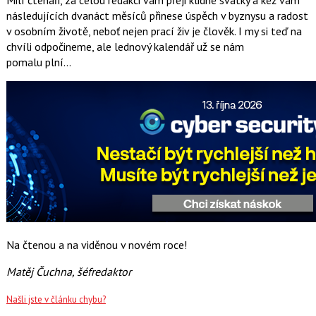
následujících dvanáct měsíců přinese úspěch v byznysu a radost
v osobním životě, neboť nejen prací živ je člověk. I my si teď na
chvíli odpočineme, ale lednový kalendář už se nám
pomalu plní…
Na čtenou a na viděnou v novém roce!
Matěj Čuchna, šéfredaktor
Našli jste v článku chybu?