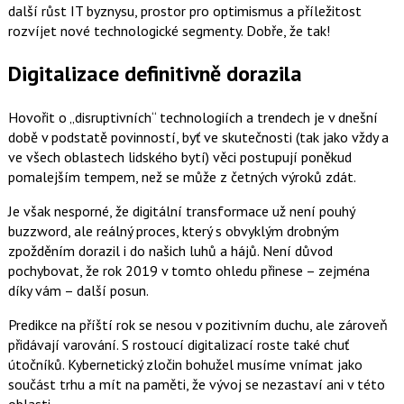
další růst IT byznysu, prostor pro optimismus a příležitost
rozvíjet nové technologické segmenty. Dobře, že tak!
Digitalizace definitivně dorazila
Hovořit o „disruptivních“ technologiích a trendech je v dnešní
době v podstatě povinností, byť ve skutečnosti (tak jako vždy a
ve všech oblastech lidského bytí) věci postupují poněkud
pomalejším tempem, než se může z četných výroků zdát.
Je však nesporné, že digitální transformace už není pouhý
buzzword, ale reálný proces, který s obvyklým drobným
zpožděním dorazil i do našich luhů a hájů. Není důvod
pochybovat, že rok 2019 v tomto ohledu přinese – zejména
díky vám – další posun.
Predikce na příští rok se nesou v pozitivním duchu, ale zároveň
přidávají varování. S rostoucí digitalizací roste také chuť
útočníků. Kybernetický zločin bohužel musíme vnímat jako
součást trhu a mít na paměti, že vývoj se nezastaví ani v této