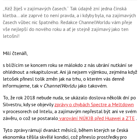
k
u
„Kéž žiješ v zajímavých časech.“ Tak údajně zní jedna čínská
kletba... ale zaprvé to není pravda, a i kdyby byla, na zajímavých
časech vůbec nic špatného. Redakce ChannelWorldu vám přeje
vše nejlepší do nového roku a ať je stejně zajímavý jako ten
letošní!
Milí čtenáři,
s blížícím se koncem roku se málokdo z nás ubrání nutkání se
ohlédnout a rekapitulovat. Ani já nejsem výjimkou, zejména když
letošek přinesl tolik změn jak na trhu, o kterém vás denně
informujeme, tak v
ChannelWorldu
jako takovém.
To, že rok 2018 nebude nuda, se ukázalo doslova několik dní po
Silvestru, kdy se objevily
zprávy o chybách Spectre a Meltdown
v procesorech od Intelu, a zajímavým nepřestal být ani ve svém
závěru, o což se postaralo
varování NÚKIB před Huawei a ZTE
.
Tyto zprávy rámují dvanáct měsíců, během kterých se česká
ekonomika těšila skvělé kondici, což přineslo prostředky pro