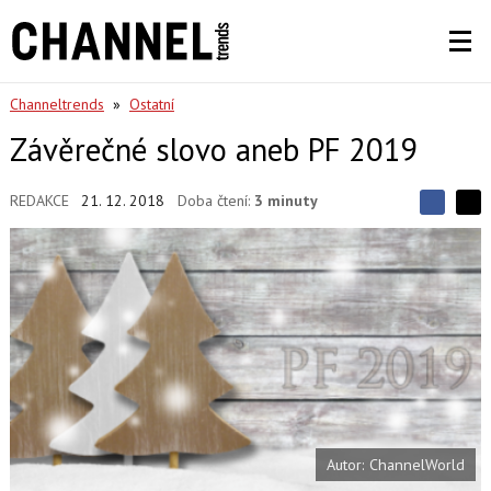
Channeltrends
»
Ostatní
Závěrečné slovo aneb PF 2019
REDAKCE
21. 12. 2018
Doba čtení:
3 minuty
S
S
S
d
d
d
í
í
í
l
l
e
e
l
j
j
t
e
t
e
e
t
n
n
a
a
F
s
a
í
c
t
e
i
b
X
Autor: ChannelWorld
o
o