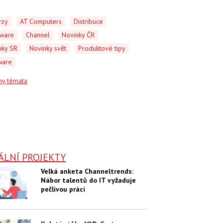
ýzy
AT Computers
Distribuce
ware
Channel
Novinky ČR
nky SR
Novinky svět
Produktové tipy
ware
ny témata
ÁLNÍ PROJEKTY
Velká anketa Channeltrends:
Nábor talentů do IT vyžaduje
pečlivou práci