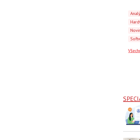
Anal
Hard
Novi
Soft
Všech
SPECI