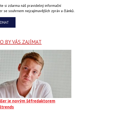
te si zdarma náš pravidelný informační
er se souhrnem nejzajímavějších zpráv a článků.
EDNAT
 BY VÁS ZAJÍMAT
Fišer je novým šéfredaktorem
ltrends