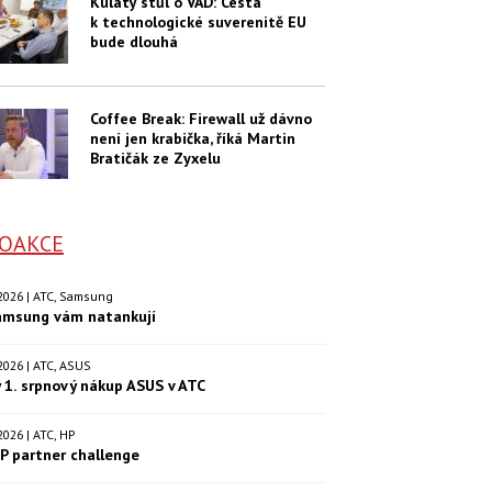
Kulatý stůl o VAD: Cesta
k technologické suverenitě EU
bude dlouhá
Coffee Break: Firewall už dávno
není jen krabička, říká Martin
Bratičák ze Zyxelu
OAKCE
. 2026 | ATC, Samsung
amsung vám natankují
. 2026 | ATC, ASUS
 1. srpnový nákup ASUS v ATC
. 2026 | ATC, HP
P partner challenge