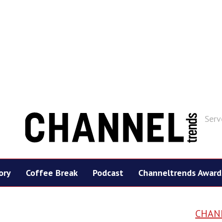
Serv
ory
Coffee Break
Podcast
Channeltrends Award
CHAN