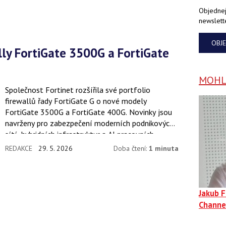
Objednej
newslett
OBJ
MOHLO
Společnost Fortinet rozšířila své portfolio
firewallů řady FortiGate G o nové modely
FortiGate 3500G a FortiGate 400G. Novinky jsou
navrženy pro zabezpečení moderních podnikových
sítí, hybridních infrastruktur a AI pracovních
zátěží.
REDAKCE
29. 5. 2026
Doba čtení:
1 minuta
Jakub 
Channe