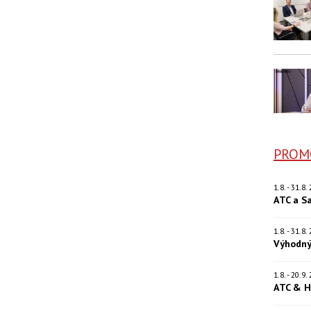
PROM
1.8. - 31.8
ATC a S
1.8. - 31.8
Výhodný
1.8. - 20.9
ATC & H