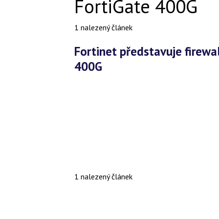
FortiGate 400G
1 nalezený článek
Fortinet představuje firewally FortiGate 3500G a FortiGate
400G
1 nalezený článek