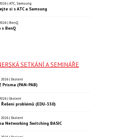
. 2026 | ATC, Samsung
ejte si s ATC a Samsung
. 2026 | BenQ
o s BenQ
ERSKÁ SETKÁNÍ A SEMINÁŘE
9. 2026 | školení
eč Prisma (PAN-PAB)
. 2026 | školení
: Řešení problémů (EDU-330)
9. 2026 | školení
ba Networking Switching BASIC
0. 2026 | školení