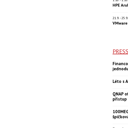
HPE Aru
21.9. - 25.
VMware 
PRES
Financo
jednod
Léto s A
QNAP of
přístup
100MEGA
špičkov