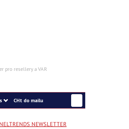
er pro resellery a VAR
Hledat
s
CHt do mailu
NELTRENDS NEWSLETTER