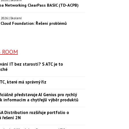
ba Networking ClearPass BASIC (TD-ACPB)
9. 2026 | školení
Cloud Foundation: Řešení problémů
S ROOM
vání IT bez starostí? S ATC je to
uché
TC, které má správný říz
iciálně představuje AI Genius pro rychlý
 k informacím a chytřejší výběr produktů
 Distribution rozšiřuje portfolio o
á řešení 2N