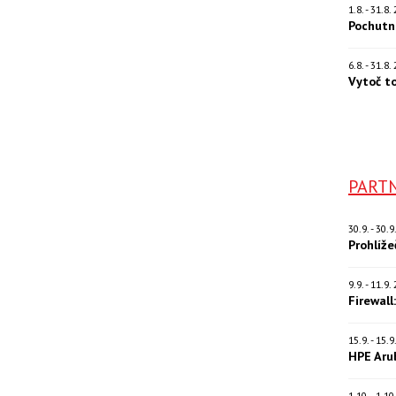
1.8. - 31.8
Pochutn
6.8. - 31.8
Vytoč t
PARTN
30.9. - 30.
Prohlíž
9.9. - 11.9
Firewall
15.9. - 15.
HPE Aru
1.10. - 1.1