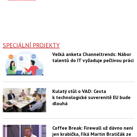
SPECIÁLNÍ PROJEKTY
Velká anketa Channeltrends: Nábor
talentů do IT vyžaduje pečlivou práci
Kulatý stůl o VAD: Cesta
k technologické suverenitě EU bude
dlouhá
Coffee Break: Firewall už dávno není
jen krabička, říká Martin Bratičák ze