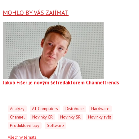
MOHLO BY VÁS ZAJÍMAT
Jakub Fišer je novým šéfredaktorem Channeltrends
Analýzy
AT Computers
Distribuce
Hardware
Channel
Novinky ČR
Novinky SR
Novinky svět
Produktové tipy
Software
Všechny témata