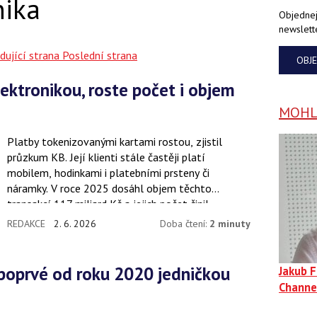
nika
Objednej
newslett
dující strana
Poslední strana
OBJ
MOHLO
Platby tokenizovanými kartami rostou, zjistil
průzkum KB. Její klienti stále častěji platí
mobilem, hodinkami i platebními prsteny či
náramky. V roce 2025 dosáhl objem těchto
transakcí 117 miliard Kč a jejich počet činil
200 milionů.
REDAKCE
2. 6. 2026
Doba čtení:
2 minuty
Jakub 
Channe