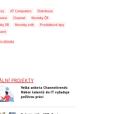
ýzy
AT Computers
Distribuce
ware
Channel
Novinky ČR
nky SR
Novinky svět
Produktové tipy
ware
ny témata
ÁLNÍ PROJEKTY
Velká anketa Channeltrends:
Nábor talentů do IT vyžaduje
pečlivou práci