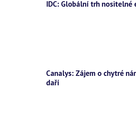
IDC: Globální trh nositelné
Canalys: Zájem o chytré náramky opadá, naopak hodinkám se
daří