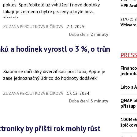
pokles. Spotřebitelé už vyhlížejí i nové doplňky,
HPE Aru
lákají je zejména chytré prsteny a brýle bez
displeje.
21.9. - 25.
VMware 
ZUZANA PEROUTKOVÁ BIČÍKOVÁ
7. 1. 2025
Doba čtení:
2 minuty
PRES
Financo
Xiaomi se daří díky diverzifikaci portfolia, Apple je
jednod
zase jednoznačný lídr co do hodnoty dodávek.
Léto s A
ZUZANA PEROUTKOVÁ BIČÍKOVÁ
17. 12. 2024
QNAP of
Doba čtení:
3 minuty
přístup
100MEGA
špičkov