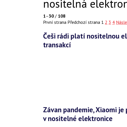
nositelná elektro
1
–
30
/
108
První strana
Předchozí strana
1
2
3
4
Násle
Češi rádi platí nositelnou elektronikou, roste počet i objem
transakcí
Závan pandemie, Xiaomi je poprvé od roku 2020 jedničkou
v nositelné elektronice