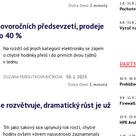
1.8. - 31.8
Doba čtení:
2 minuty
Pochutn
6.8. - 31.8
Vytoč t
 o 40 %
Na rozdíl od jiných kategorií elektroniky se zájem
o chytré hodinky přelil i do prvních dvou týdnů
v lednu.
PARTN
ZUZANA PEROUTKOVÁ BIČÍKOVÁ
30. 1. 2025
30.9. - 30.
Prohlíž
Doba čtení:
1 minuta
9.9. - 11.9
Firewall
15.9. - 15.
HPE Aru
Trh jako takový sice uplynulý rok rostl, chytré
hodiny ovšem vlivem nasycenosti zaznamenaly
1.10. - 1.1