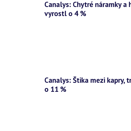
Canalys: Chytré náramky a hodinky ještě stále táhnou, trh
vyrostl o 4 %
Canalys: Štika mezi kapry, trh chytrých sluchátek vloni vyrostl
o 11 %