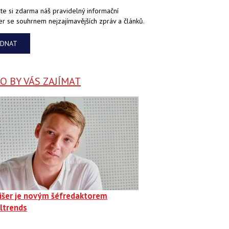
te si zdarma náš pravidelný informační
er se souhrnem nejzajímavějších zpráv a článků.
EDNAT
 BY VÁS ZAJÍMAT
Fišer je novým šéfredaktorem
ltrends