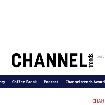
Serv
ory
Coffee Break
Podcast
Channeltrends Award
CHAN