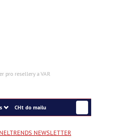
er pro resellery a VAR
Hledat
s
CHt do mailu
NELTRENDS NEWSLETTER