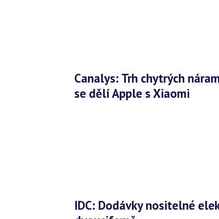
Canalys: Trh chytrých náramků a hodinek vyrostl o 3 %, o trůn
se dělí Apple s Xiaomi
IDC: Dodávky nositelné elektroniky by příští rok mohly růst