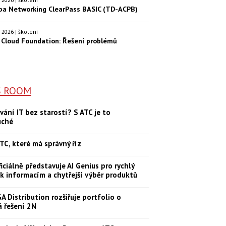
ba Networking ClearPass BASIC (TD-ACPB)
9. 2026 | školení
Cloud Foundation: Řešení problémů
S ROOM
vání IT bez starostí? S ATC je to
uché
TC, které má správný říz
iciálně představuje AI Genius pro rychlý
 k informacím a chytřejší výběr produktů
 Distribution rozšiřuje portfolio o
á řešení 2N