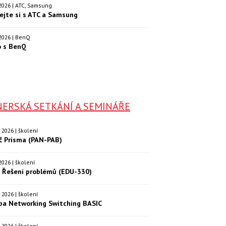
. 2026 | ATC, Samsung
ejte si s ATC a Samsung
. 2026 | BenQ
o s BenQ
ERSKÁ SETKÁNÍ A SEMINÁŘE
9. 2026 | školení
eč Prisma (PAN-PAB)
. 2026 | školení
: Řešení problémů (EDU-330)
9. 2026 | školení
ba Networking Switching BASIC
0. 2026 | školení