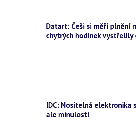
Datart: Češi si měří plnění novoročních předsevzetí, prodeje
chytrých hodinek vystřelily
IDC: Nositelná elektronika se rozvětvuje, dramatický růst je už
ale minulostí