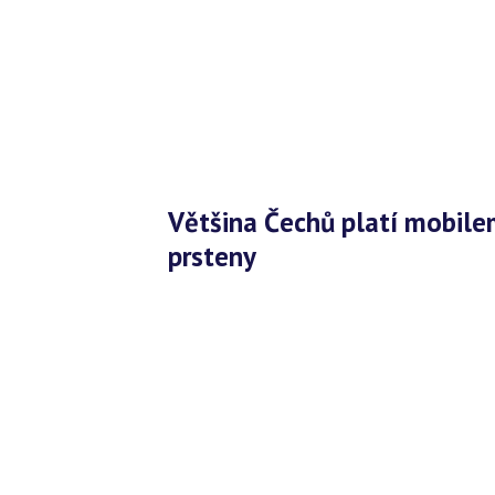
Většina Čechů platí mobilem, na oblibě získávají i náramky a
prsteny