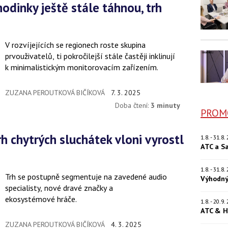
V rozvíjejících se regionech roste skupina
prvouživatelů, ti pokročilejší stále častěji inklinují
k minimalistickým monitorovacím zařízením.
ZUZANA PEROUTKOVÁ BIČÍKOVÁ
7. 3. 2025
Doba čtení:
3 minuty
PROM
1.8. - 31.8
ATC a S
1.8. - 31.8
Trh se postupně segmentuje na zavedené audio
Výhodný
specialisty, nové dravé značky a
ekosystémové hráče.
1.8. - 20.9
ATC & H
ZUZANA PEROUTKOVÁ BIČÍKOVÁ
4. 3. 2025