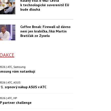
Kulatý stůl o VAD: Cesta
k technologické suverenitě EU
bude dlouhá
Coffee Break: Firewall už dávno
není jen krabička, říká Martin
Bratičák ze Zyxelu
OAKCE
. 2026 | ATC, Samsung
amsung vám natankují
. 2026 | ATC, ASUS
 1. srpnový nákup ASUS v ATC
. 2026 | ATC, HP
P partner challenge