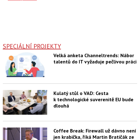
SPECIÁLNÍ PROJEKTY
Velká anketa Channeltrends: Nábor
talentů do IT vyžaduje pečlivou práci
Kulatý stůl o VAD: Cesta
k technologické suverenitě EU bude
dlouhá
Coffee Break: Firewall už dávno není
jen krabička, říká Martin Bratičák ze