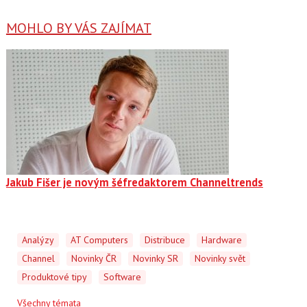
MOHLO BY VÁS ZAJÍMAT
Jakub Fišer je novým šéfredaktorem Channeltrends
Analýzy
AT Computers
Distribuce
Hardware
Channel
Novinky ČR
Novinky SR
Novinky svět
Produktové tipy
Software
Všechny témata