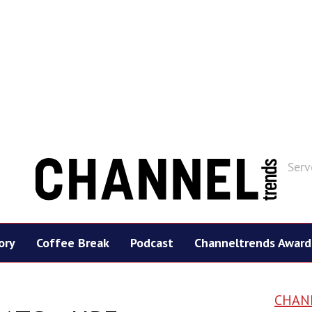
Serv
ory
Coffee Break
Podcast
Channeltrends Award
CHAN