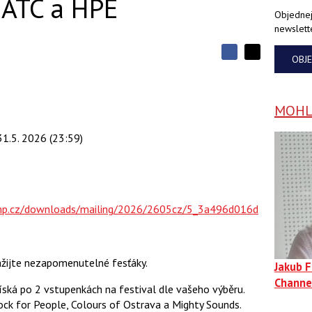
s ATC a HPE
Objednej
newslett
S
OBJ
S
S
d
d
d
í
í
í
l
l
e
e
MOHLO
l
j
j
t
e
t
e
 31.5. 2026 (23:59)
e
t
n
n
a
a
F
s
a
í
c
t
e
i
mp.cz/downloads/mailing/2026/2605cz/5_3a496d016d
b
X
o
o
k
u
ažijte nezapomenutelné fesťáky.
Jakub 
Channe
ská po 2 vstupenkách na festival dle vašeho výběru.
ck for People, Colours of Ostrava a Mighty Sounds.