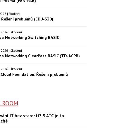
eč Prisma (PAN-PAB)
. 2026 | školení
: Řešení problémů (EDU-330)
9. 2026 | školení
ba Networking Switching BASIC
0. 2026 | školení
ba Networking ClearPass BASIC (TD-ACPB)
9. 2026 | školení
Cloud Foundation: Řešení problémů
S ROOM
vání IT bez starostí? S ATC je to
uché