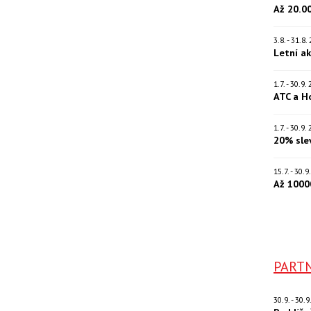
Až 20.0
3.8. - 31.8
Letní a
1.7. - 30.9
ATC a H
1.7. - 30.9
20% sle
15.7. - 30.
Až 1000
PARTN
30.9. - 30.