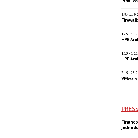
Prohlíž
9.9. - 11.9
Firewall
15.9. - 15.
HPE Aru
1.10. - 1.1
HPE Aru
21.9. - 25.
VMware 
PRES
Financo
jednod