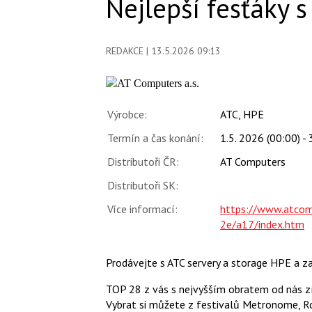
Nejlepší fesťáky 
REDAKCE
| 13.5.2026 09:13
Výrobce:
ATC, HPE
Termín a čas konání:
1.5. 2026 (00:00) -
Distributoři ČR:
AT Computers
Distributoři SK:
Více informací:
https://www.atco
2e/a17/index.htm
Prodávejte s ATC servery a storage HPE a z
TOP 28 z vás s nejvyšším obratem od nás zí
Vybrat si můžete z festivalů Metronome, Ro