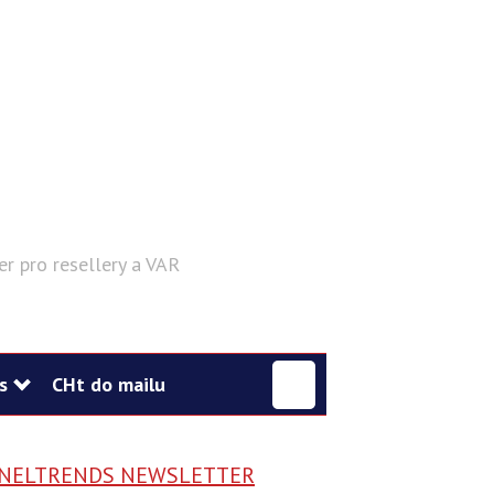
er pro resellery a VAR
Hledat
s
CHt do mailu
NELTRENDS NEWSLETTER