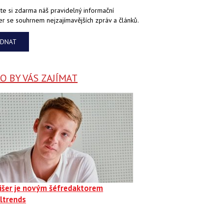
te si zdarma náš pravidelný informační
er se souhrnem nejzajímavějších zpráv a článků.
EDNAT
 BY VÁS ZAJÍMAT
Fišer je novým šéfredaktorem
ltrends