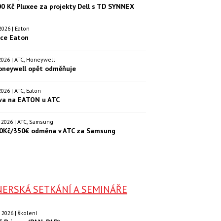
00 Kč Pluxee za projekty Dell s TD SYNNEX
. 2026 | Eaton
kce Eaton
. 2026 | ATC, Honeywell
oneywell opět odměňuje
. 2026 | ATC, Eaton
va na EATON u ATC
9. 2026 | ATC, Samsung
0Kč/350€ odměna v ATC za Samsung
ERSKÁ SETKÁNÍ A SEMINÁŘE
9. 2026 | školení