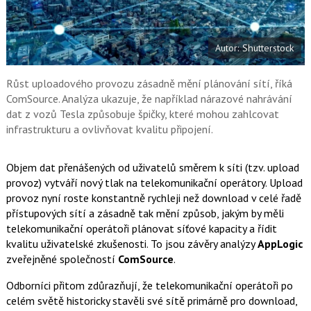
a
í
c
t
e
i
b
X
Autor: Shutterstock
o
o
k
u
Růst uploadového provozu zásadně mění plánování sítí, říká
ComSource. Analýza ukazuje, že například nárazové nahrávání
dat z vozů Tesla způsobuje špičky, které mohou zahlcovat
infrastrukturu a ovlivňovat kvalitu připojení.
Objem dat přenášených od uživatelů směrem k síti (tzv. upload
provoz) vytváří nový tlak na telekomunikační operátory. Upload
provoz nyní roste konstantně rychleji než download v celé řadě
přístupových sítí a zásadně tak mění způsob, jakým by měli
telekomunikační operátoři plánovat síťové kapacity a řídit
kvalitu uživatelské zkušenosti. To jsou závěry analýzy
AppLogic
zveřejněné společností
ComSource
.
Odborníci přitom zdůrazňují, že telekomunikační operátoři po
celém světě historicky stavěli své sítě primárně pro download,