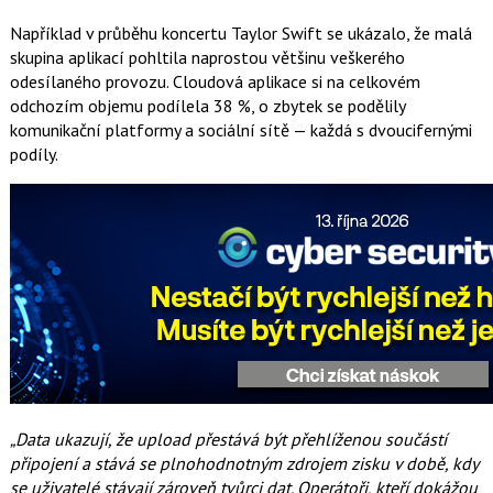
Například v průběhu koncertu Taylor Swift se ukázalo, že malá
skupina aplikací pohltila naprostou většinu veškerého
odesílaného provozu. Cloudová aplikace si na celkovém
odchozím objemu podílela 38 %, o zbytek se podělily
komunikační platformy a sociální sítě — každá s dvoucifernými
podíly.
„Data ukazují, že upload přestává být přehlíženou součástí
připojení a stává se plnohodnotným zdrojem zisku v době, kdy
se uživatelé stávají zároveň tvůrci dat. Operátoři, kteří dokážou