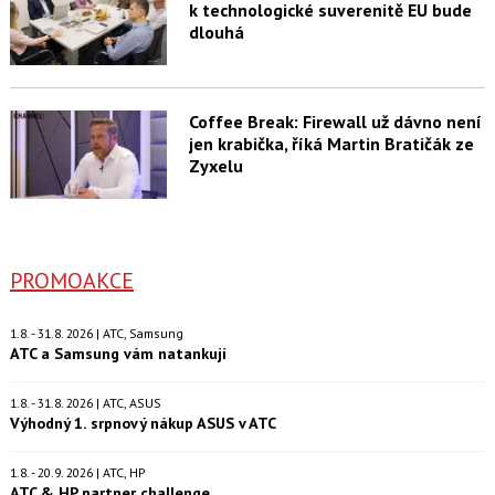
k technologické suverenitě EU bude
dlouhá
Coffee Break: Firewall už dávno není
jen krabička, říká Martin Bratičák ze
Zyxelu
PROMOAKCE
1.8. - 31.8. 2026 | ATC, Samsung
ATC a Samsung vám natankují
1.8. - 31.8. 2026 | ATC, ASUS
Výhodný 1. srpnový nákup ASUS v ATC
1.8. - 20.9. 2026 | ATC, HP
ATC & HP partner challenge