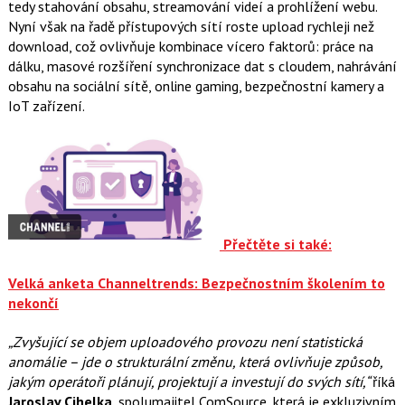
tedy stahování obsahu, streamování videí a prohlížení webu.
Nyní však na řadě přístupových sítí roste upload rychleji než
download, což ovlivňuje kombinace vícero faktorů: práce na
dálku, masové rozšíření synchronizace dat s cloudem, nahrávání
obsahu na sociální sítě, online gaming, bezpečnostní kamery a
IoT zařízení.
Přečtěte si také:
Velká anketa Channeltrends: Bezpečnostním školením to
nekončí
„Zvyšující se objem uploadového provozu není statistická
anomálie – jde o strukturální změnu, která ovlivňuje způsob,
jakým operátoři plánují, projektují a investují do svých sítí,“
říká
Jaroslav Cihelka
, spolumajitel ComSource, která je exkluzivním