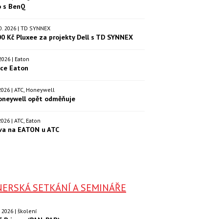
o s BenQ
.10. 2026 | TD SYNNEX
00 Kč Pluxee za projekty Dell s TD SYNNEX
. 2026 | Eaton
kce Eaton
. 2026 | ATC, Honeywell
oneywell opět odměňuje
. 2026 | ATC, Eaton
va na EATON u ATC
ERSKÁ SETKÁNÍ A SEMINÁŘE
9. 2026 | školení