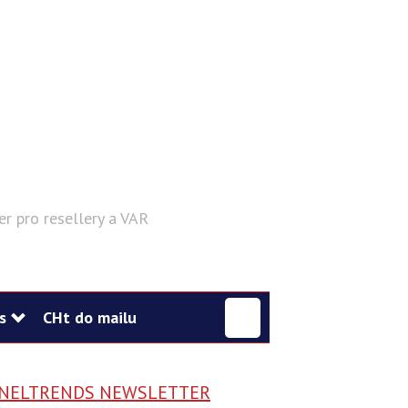
er pro resellery a VAR
Hledat
s
CHt do mailu
NELTRENDS NEWSLETTER