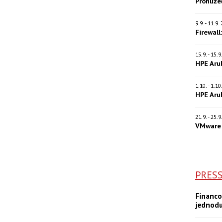
Prohlíž
9.9. - 11.9
Firewall
15.9. - 15.
HPE Aru
1.10. - 1.1
HPE Aru
21.9. - 25.
VMware 
PRES
Financo
jednod