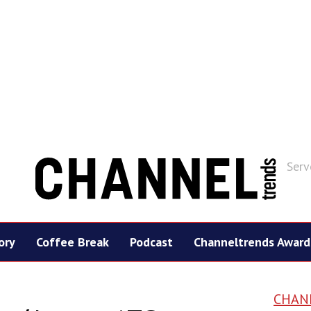
Serv
ory
Coffee Break
Podcast
Channeltrends Award
CHAN