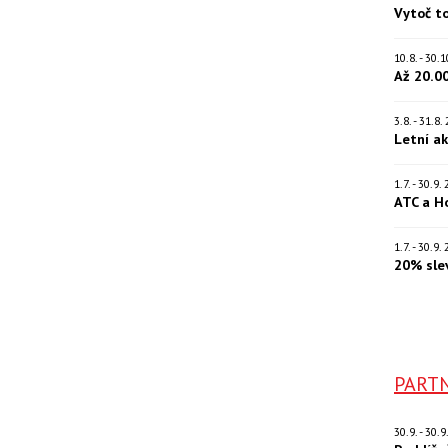
Vytoč t
10.8. - 30
Až 20.0
3.8. - 31.8
Letní a
1.7. - 30.9
ATC a H
1.7. - 30.9
20% sle
PARTN
30.9. - 30.