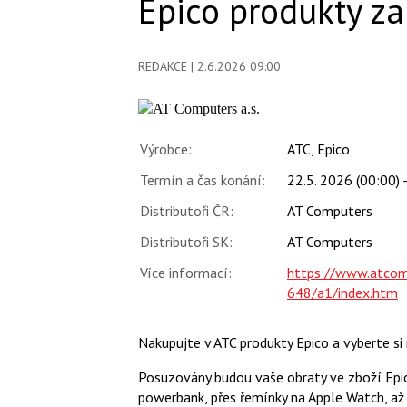
Epico produkty za
REDAKCE
| 2.6.2026 09:00
Výrobce:
ATC, Epico
Termín a čas konání:
22.5. 2026 (00:00) 
Distributoři ČR:
AT Computers
Distributoři SK:
AT Computers
Více informací:
https://www.atco
648/a1/index.htm
Nakupujte v ATC produkty Epico a vyberte si
Posuzovány budou vaše obraty ve zboží Epico 
powerbank, přes řemínky na Apple Watch, až p