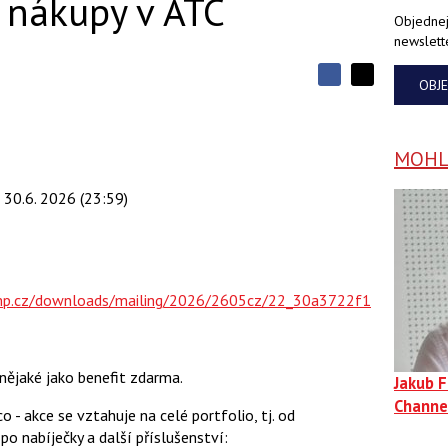
 nákupy v ATC
Objednej
newslett
S
OBJ
S
S
d
d
d
í
í
í
l
l
e
e
MOHLO
l
j
j
t
e
t
e
- 30.6. 2026 (23:59)
e
t
n
n
a
a
F
s
a
í
c
t
e
i
mp.cz/downloads/mailing/2026/2605cz/22_30a3722f1
b
X
o
o
k
u
 nějaké jako benefit zdarma.
Jakub 
Channe
- akce se vztahuje na celé portfolio, tj. od
o nabíječky a další příslušenství: