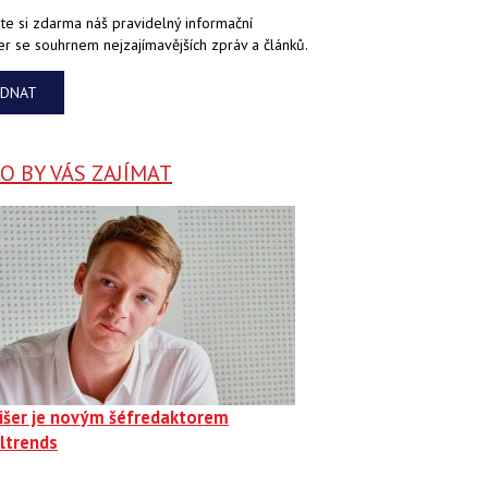
te si zdarma náš pravidelný informační
er se souhrnem nejzajímavějších zpráv a článků.
EDNAT
 BY VÁS ZAJÍMAT
Fišer je novým šéfredaktorem
ltrends