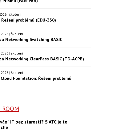
eč Prisma (PAN-PAB)
. 2026 | školení
: Řešení problémů (EDU-330)
9. 2026 | školení
ba Networking Switching BASIC
0. 2026 | školení
ba Networking ClearPass BASIC (TD-ACPB)
9. 2026 | školení
Cloud Foundation: Řešení problémů
S ROOM
vání IT bez starostí? S ATC je to
uché